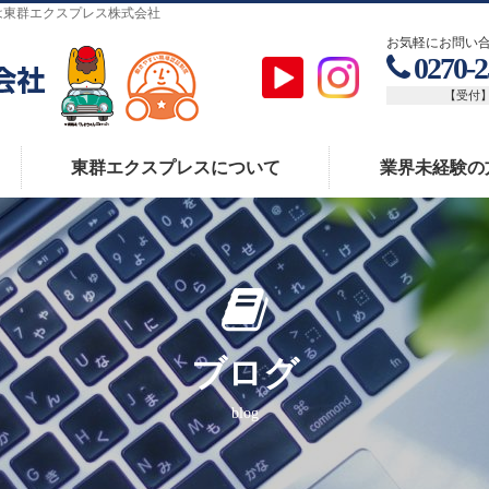
は東群エクスプレス株式会社
お気軽にお問い合
0270-2
【受付】平
東群エクスプレスについて
業界未経験の
ブログ
blog