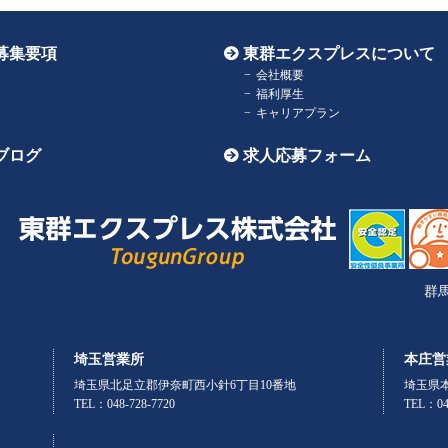
募集要項
東群エクスプレスについて
会社概要
福利厚生
キャリアプラン
ブログ
求人応募フォーム
群馬
埼玉営業所
本庄営
埼玉県北足立郡伊奈町西小針6丁目10番地
埼玉県本
TEL：048-728-7720
TEL：04